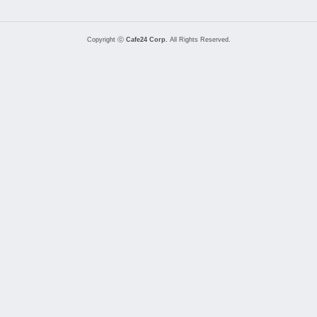
Copyright ⓒ
Cafe24 Corp.
All Rights Reserved.