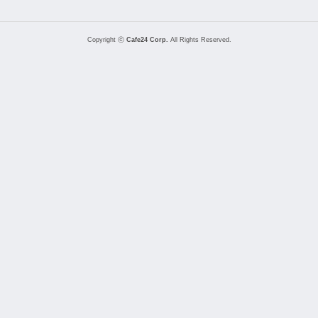
Copyright ⓒ
Cafe24 Corp.
All Rights Reserved.