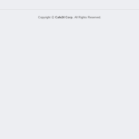
Copyright ⓒ
Cafe24 Corp.
All Rights Reserved.