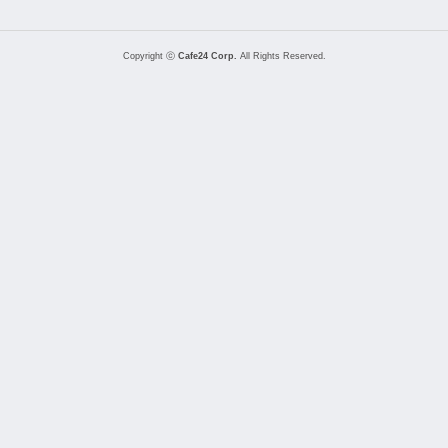
Copyright ⓒ
Cafe24 Corp.
All Rights Reserved.