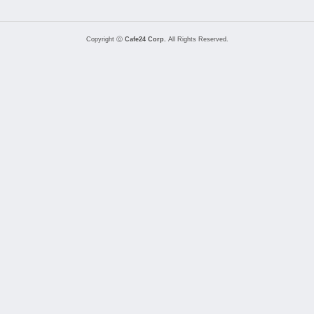
Copyright ⓒ
Cafe24 Corp.
All Rights Reserved.