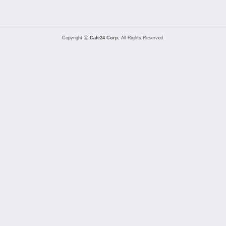
Copyright ⓒ
Cafe24 Corp.
All Rights Reserved.