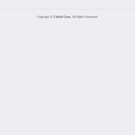
Copyright ⓒ
Cafe24 Corp.
All Rights Reserved.