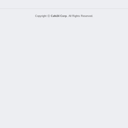
Copyright ⓒ
Cafe24 Corp.
All Rights Reserved.