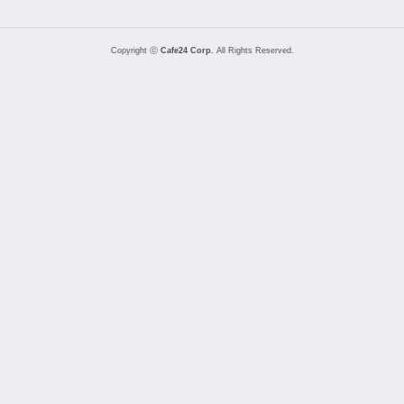
Copyright ⓒ
Cafe24 Corp.
All Rights Reserved.