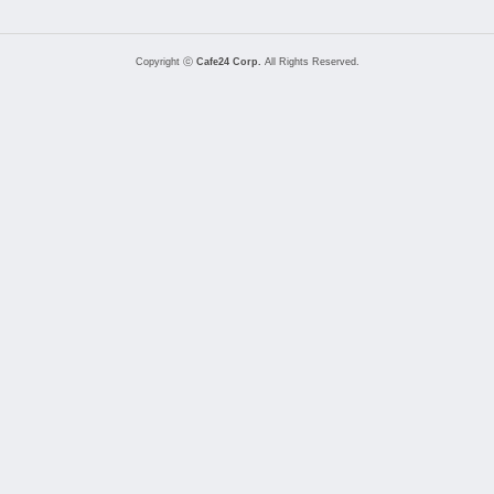
Copyright ⓒ
Cafe24 Corp.
All Rights Reserved.