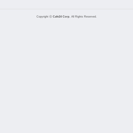
Copyright ⓒ
Cafe24 Corp.
All Rights Reserved.