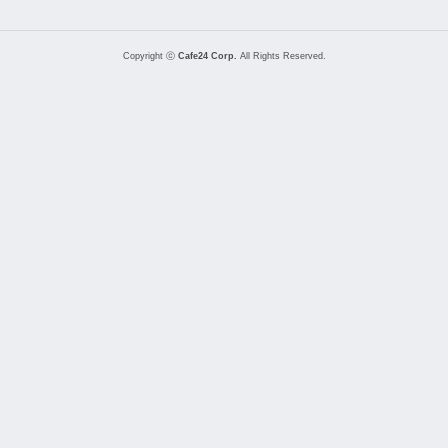
Copyright ⓒ
Cafe24 Corp.
All Rights Reserved.