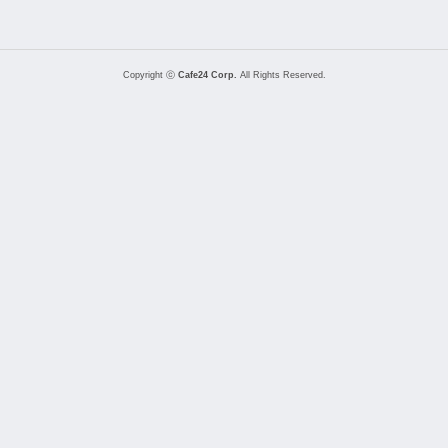
Copyright ⓒ
Cafe24 Corp.
All Rights Reserved.