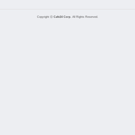
Copyright ⓒ
Cafe24 Corp.
All Rights Reserved.