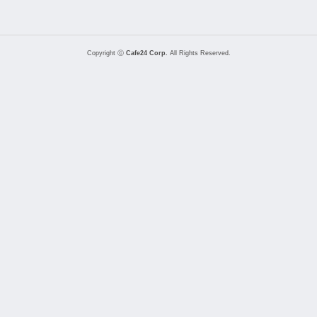
Copyright ⓒ
Cafe24 Corp.
All Rights Reserved.