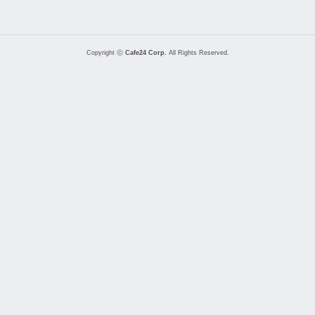
Copyright ⓒ
Cafe24 Corp.
All Rights Reserved.