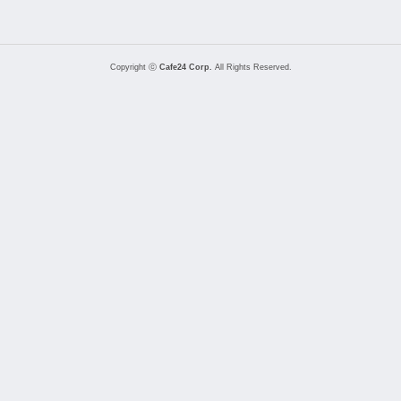
Copyright ⓒ
Cafe24 Corp.
All Rights Reserved.