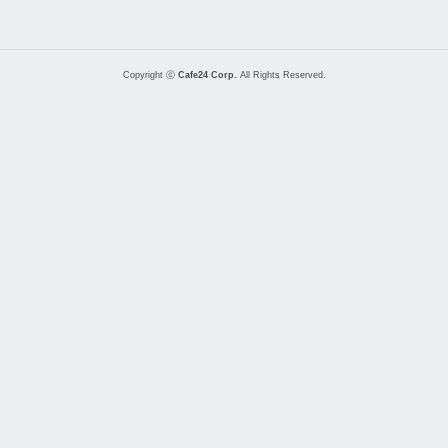
Copyright ⓒ
Cafe24 Corp.
All Rights Reserved.