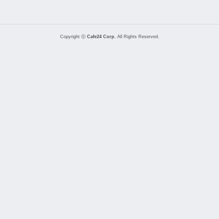
Copyright ⓒ
Cafe24 Corp.
All Rights Reserved.