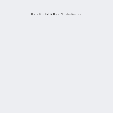
Copyright ⓒ
Cafe24 Corp.
All Rights Reserved.