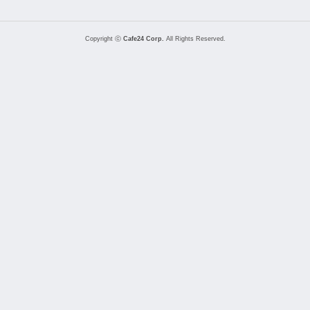
Copyright ⓒ
Cafe24 Corp.
All Rights Reserved.