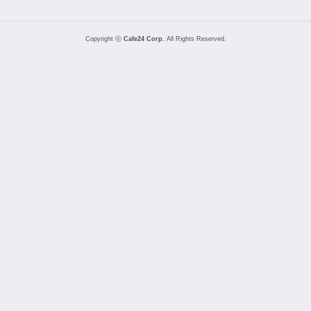
Copyright ⓒ
Cafe24 Corp.
All Rights Reserved.