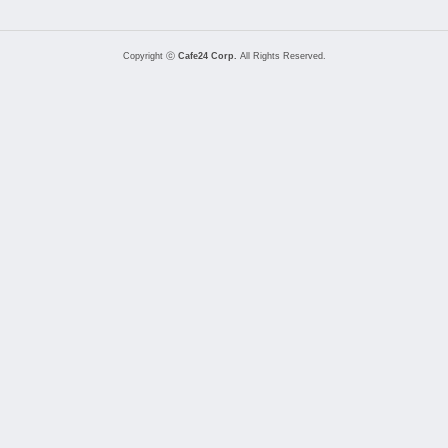
Copyright ⓒ
Cafe24 Corp.
All Rights Reserved.