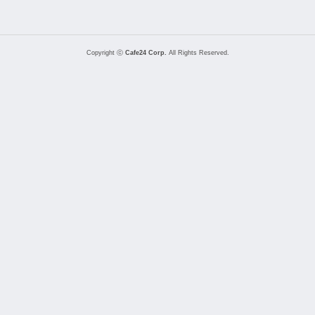
Copyright ⓒ
Cafe24 Corp.
All Rights Reserved.