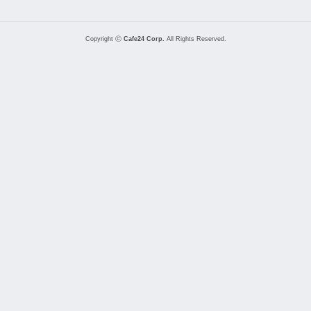
Copyright ⓒ
Cafe24 Corp.
All Rights Reserved.