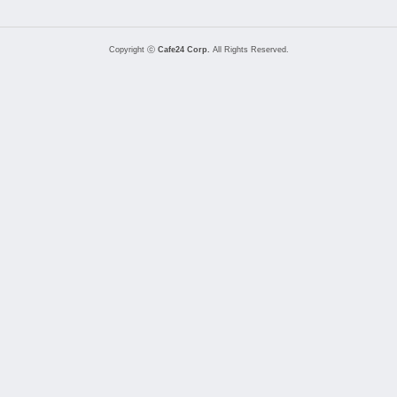
Copyright ⓒ
Cafe24 Corp.
All Rights Reserved.