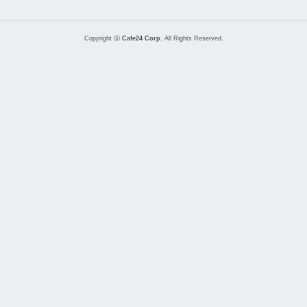
Copyright ⓒ
Cafe24 Corp.
All Rights Reserved.