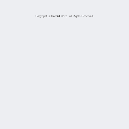
Copyright ⓒ
Cafe24 Corp.
All Rights Reserved.