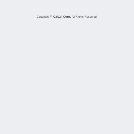
Copyright ⓒ
Cafe24 Corp.
All Rights Reserved.