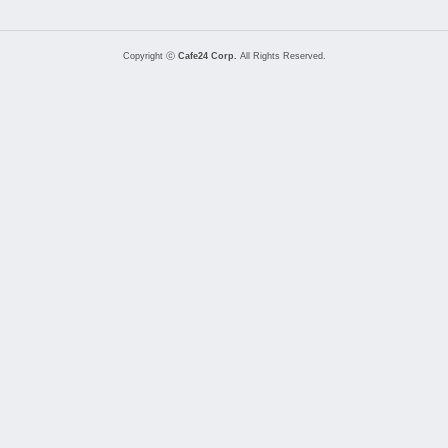
Copyright ⓒ
Cafe24 Corp.
All Rights Reserved.