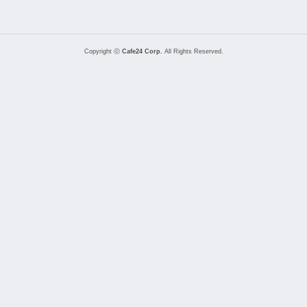
Copyright ⓒ
Cafe24 Corp.
All Rights Reserved.