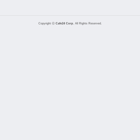
Copyright ⓒ
Cafe24 Corp.
All Rights Reserved.