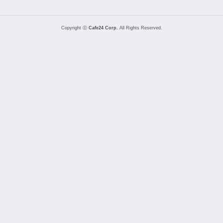
Copyright ⓒ
Cafe24 Corp.
All Rights Reserved.