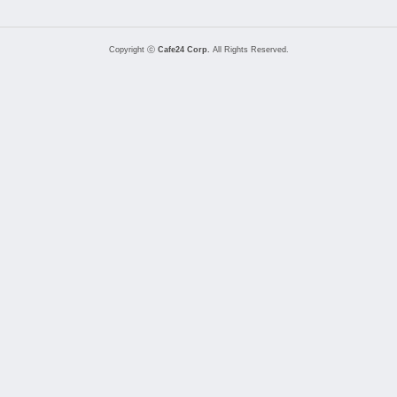
Copyright ⓒ
Cafe24 Corp.
All Rights Reserved.