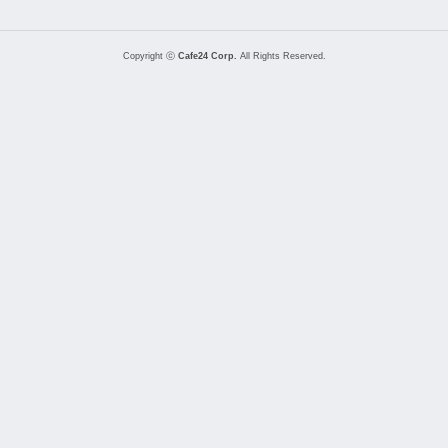
Copyright ⓒ
Cafe24 Corp.
All Rights Reserved.