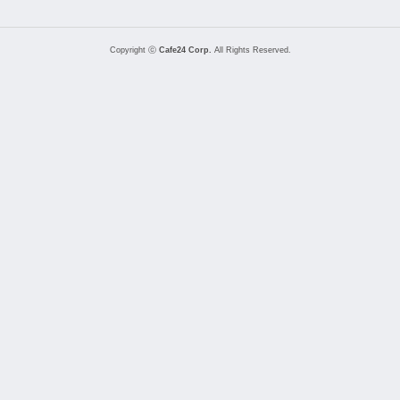
Copyright ⓒ
Cafe24 Corp.
All Rights Reserved.