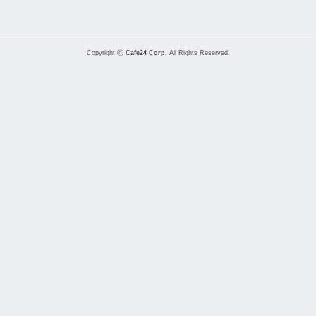
Copyright ⓒ
Cafe24 Corp.
All Rights Reserved.