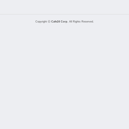
Copyright ⓒ
Cafe24 Corp.
All Rights Reserved.