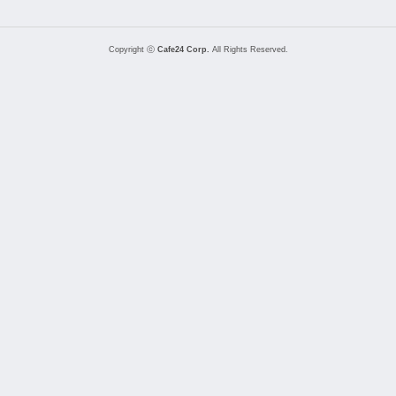
Copyright ⓒ
Cafe24 Corp.
All Rights Reserved.