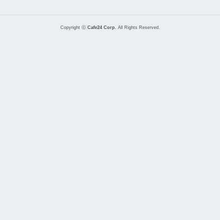
Copyright ⓒ
Cafe24 Corp.
All Rights Reserved.