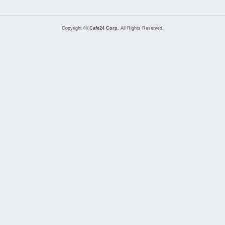
Copyright ⓒ
Cafe24 Corp.
All Rights Reserved.