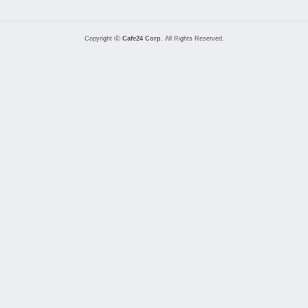
Copyright ⓒ
Cafe24 Corp.
All Rights Reserved.