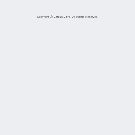
Copyright ⓒ
Cafe24 Corp.
All Rights Reserved.