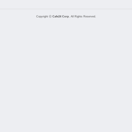
Copyright ⓒ
Cafe24 Corp.
All Rights Reserved.