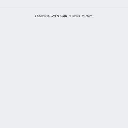
Copyright ⓒ
Cafe24 Corp.
All Rights Reserved.