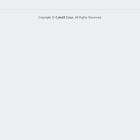
Copyright ⓒ
Cafe24 Corp.
All Rights Reserved.