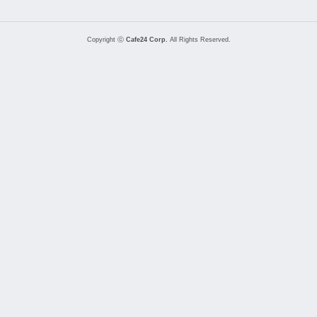
Copyright ⓒ
Cafe24 Corp.
All Rights Reserved.