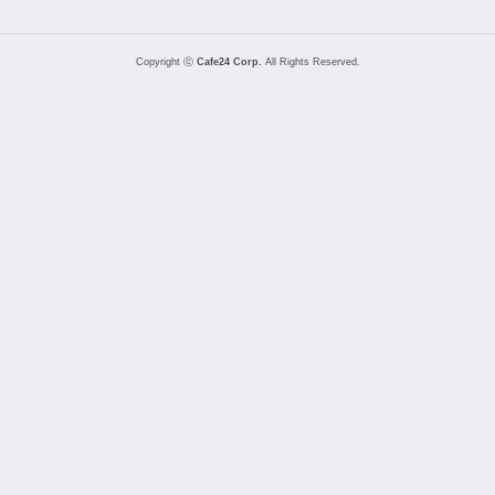
Copyright ⓒ
Cafe24 Corp.
All Rights Reserved.