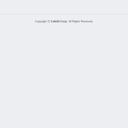
Copyright ⓒ
Cafe24 Corp.
All Rights Reserved.