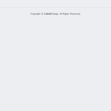
Copyright ⓒ
Cafe24 Corp.
All Rights Reserved.